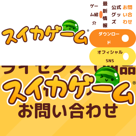
TOP
-
お問い合わせ
最
-
ゲー
公式
お問
ライセンス（商品化）のお問い合わせ
新
グッ
い合
ム紹
情
ズ
わせ
介
報
ダウンロー
法人のお客様
ド
オフィシャル
ライセンス（商品
SNS
化）の
お問い合わせ