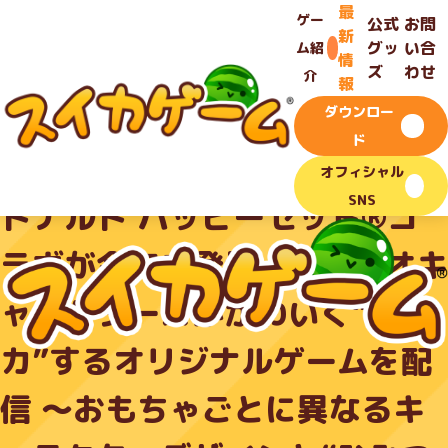
TOP
最
-
最新情報
-
ゲー
公式
お問
大好評のスイカゲーム®×マクドナルド ハッピーセット®コラ
新
グッ
い合
ム紹
ボが今年も登場！サンリオキャラクターズがかわいく“シン
お知らせ
情
カ”するオリジナルゲームを配信 ～おもちゃごとに異なるキャ
ズ
わせ
介
報
ラクターデザインと“ひみつのおもちゃ”限定ゲームも～
ダウンロー
2026.04.03
ド
大好評のスイカゲーム®×マク
オフィシャル
SNS
ドナルド ハッピーセット®コ
ラボが今年も登場！サンリオキ
ャラクターズがかわいく“シン
カ”するオリジナルゲームを配
信 ～おもちゃごとに異なるキ