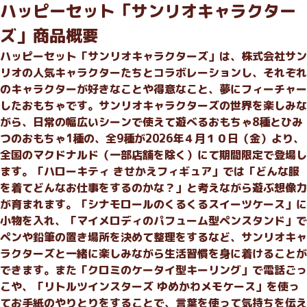
ハッピーセット「サンリオキャラクター
ズ」商品概要
ハッピーセット「サンリオキャラクターズ」は、株式会社サン
リオの人気キャラクターたちとコラボレーションし、それぞれ
のキャラクターが好きなことや得意なこと、夢にフィーチャー
したおもちゃです。サンリオキャラクターズの世界を楽しみな
がら、日常の幅広いシーンで使えて遊べるおもちゃ8種とひみ
つのおもちゃ1種の、全9種が2026年４月１０日（金）より、
全国のマクドナルド（一部店舗を除く）にて期間限定で登場し
ます。「ハローキティ きせかえフィギュア」では「どんな服
を着てどんなお仕事をするのかな？」と考えながら遊ぶ想像力
が育まれます。「シナモロールのくるくるスイーツケース」に
小物を入れ、「マイメロディのパフューム型ペンスタンド」で
ペンや鉛筆の置き場所を決めて整理をするなど、サンリオキャ
ラクターズと一緒に楽しみながら生活習慣を身に着けることが
できます。また「クロミのケータイ型キーリング」で電話ごっ
こや、「リトルツインスターズ ゆめかわメモケース」を使っ
てお手紙のやりとりをすることで、言葉を使って気持ちを伝え