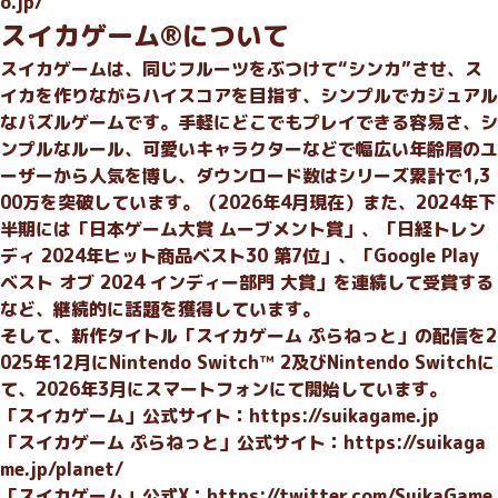
o.jp/
スイカゲーム®︎について
スイカゲームは、同じフルーツをぶつけて“シンカ”させ、ス
イカを作りながらハイスコアを目指す、シンプルでカジュアル
なパズルゲームです。手軽にどこでもプレイできる容易さ、シ
ンプルなルール、可愛いキャラクターなどで幅広い年齢層のユ
ーザーから人気を博し、ダウンロード数はシリーズ累計で1,3
00万を突破しています。（2026年4月現在）また、2024年下
半期には「日本ゲーム大賞 ムーブメント賞」、「日経トレン
ディ 2024年ヒット商品ベスト30 第7位」、「Google Play
ベスト オブ 2024 インディー部門 大賞」を連続して受賞する
など、継続的に話題を獲得しています。
そして、新作タイトル「スイカゲーム ぷらねっと」の配信を2
025年12月にNintendo Switch™ 2及びNintendo Switchに
て、2026年3月にスマートフォンにて開始しています。
「スイカゲーム」公式サイト：
https://suikagame.jp
「スイカゲーム ぷらねっと」公式サイト：
https://suikaga
me.jp/planet/
「スイカゲーム」公式X：
https://twitter.com/SuikaGame