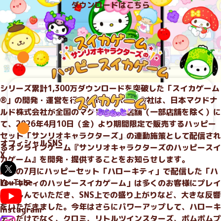
ダウンロードはこちら
シリーズ累計1,300万ダウンロードを突破した「スイカゲーム
®」の開発・運営を行うAladdin X株式会社は、日本マクドナ
ルド株式会社が全国のマクドナルド店舗（一部店舗を除く）に
て、2026年4月10日（金）より期間限定で販売するハッピー
セット「サンリオキャラクターズ」の連動施策として配信され
オフィシャルSNS
るオンラインゲーム『サンリオキャラクターズのハッピースイ
X
カゲーム』を開発・提供することをお知らせします。
昨年の7月にハッピーセット「ハローキティ」で配信した「ハ
YouTube
ローキティのハッピースイカゲーム」は多くのお客様にプレイ
を楽しんでいただき、SNS上での盛り上がりなど、大きな反響
をいただきました。今年はさらにパワーアップして、ハローキ
Instagram
ティだけでなく、クロミ、リトルツインスターズ、ポムポムプ