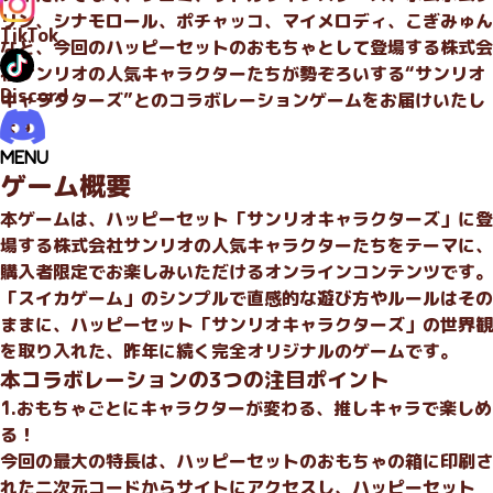
リン、シナモロール、ポチャッコ、マイメロディ、こぎみゅん
TikTok
など、今回のハッピーセットのおもちゃとして登場する株式会
社サンリオの人気キャラクターたちが勢ぞろいする“サンリオ
Discord
キャラクターズ”とのコラボレーションゲームをお届けいたし
ます。
MENU
ゲーム概要
本ゲームは、ハッピーセット「サンリオキャラクターズ」に登
場する株式会社サンリオの人気キャラクターたちをテーマに、
購入者限定でお楽しみいただけるオンラインコンテンツです。
「スイカゲーム」のシンプルで直感的な遊び方やルールはその
ままに、ハッピーセット「サンリオキャラクターズ」の世界観
を取り入れた、昨年に続く完全オリジナルのゲームです。
本コラボレーションの3つの注目ポイント
1.おもちゃごとにキャラクターが変わる、推しキャラで楽しめ
る！
今回の最大の特長は、ハッピーセットのおもちゃの箱に印刷さ
れた二次元コードからサイトにアクセスし、ハッピーセット