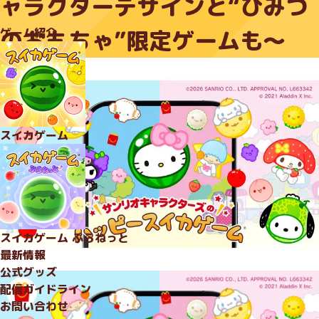
ャラクターデザインと“ひみつ
ゲーム紹介
のおもちゃ”限定ゲームも～
スイカゲーム
スイカゲーム
ぷらねっと
最新情報
公式グッズ
配信ガイドライン
お問い合わせ