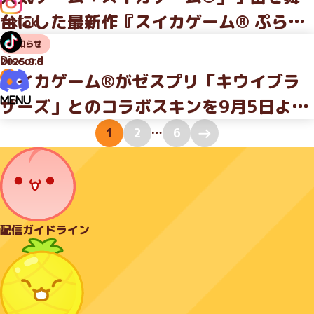
台にした最新作『スイカゲーム® ぷらね
TikTok
っと』が登場！ 〜従来のスイカゲームの
お知らせ
Discord
2025.9.5
世界観や楽しさはそのままに、進化した
スイカゲーム®がゼスプリ「キウイブラ
新作は2025年冬に販売開始予定〜
MENU
ザーズ」とのコラボスキンを9月5日より
期間限定配信〜 2025年4月1日のエイプ
1
2
…
6
リルフール投稿をきっかけに企画が始動
〜
配信ガイドライン