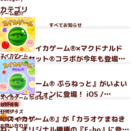
カテゴリ
ゲーム紹介
すべて
お知らせ
お知らせ
2026.4.3
大好評のスイカゲーム®×マクドナルド
スイカゲーム
ハッピーセット®コラボが今年も登場！
サンリオキャラクターズがかわいく“シン
お知らせ
2026.3.12
カ”するオリジナルゲームを配信 ～おも
『スイカゲーム® ぷらねっと』がいよい
ちゃごとに異なるキャラクターデザイン
よスマートフォンに登場！ iOS /
スイカゲーム
ぷらねっと
と“ひみつのおもちゃ”限定ゲームも～
Android 向けに本日配信開始。 タッチ操
お知らせ
最新情報
2026.2.5
公式グッズ
作×円形ステージの新体験を、いつでもど
『スイカゲーム®』が「カラオケまねき
配信ガイドライン
こでも
お問い合わせ
ねこ」オリジナル機種の『E-bo』に登