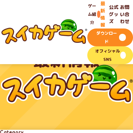
最新情報
TOP
最
-
ゲー
公式
お問
新
グッ
い合
ム紹
情
ズ
わせ
介
報
ダウンロー
News
ド
最新情報
オフィシャル
SNS
Category