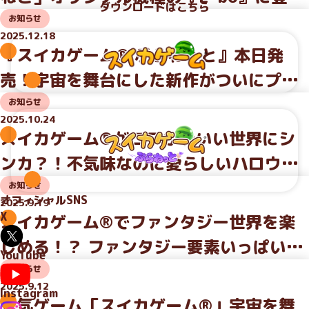
ダウンロードはこちら
場！ 2人プレイモードや限定デザインも
お知らせ
2025.12.18
楽しめるコラボが始動。リリースを記念
『スイカゲーム® ぷらねっと』本日発
した、期間限定の 無料プレイキャンペー
売！宇宙を舞台にした新作がついにプレ
ンを実施！〜歌って、作って、盛り上が
イ可能に〜Nintendo Switch 2 /
お知らせ
る！全国のまねきねこで「スイカゲー
2025.10.24
Nintendo Switch 向けに新登場〜
スイカゲーム®がコワかわいい世界にシ
ム」の特別体験を〜
ンカ？！不気味なのに愛らしいハロウィ
ンスキンセットが新登場！
お知らせ
オフィシャルSNS
2025.9.19
X
スイカゲーム®でファンタジー世界を楽
しめる！？ ファンタジー要素いっぱいの
YouTube
新作スキン4種が登場！
お知らせ
2025.9.12
Instagram
人気ゲーム「スイカゲーム®」宇宙を舞